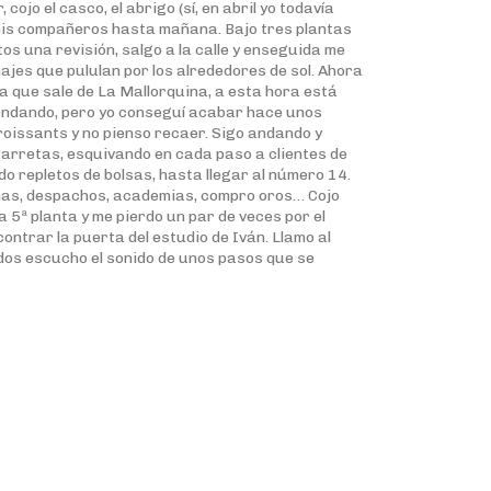
 cojo el casco, el abrigo (sí, en abril yo todavía
 mis compañeros hasta mañana. Bajo tres plantas
os una revisión, salgo a la calle y enseguida me
ajes que pululan por los alrededores de sol. Ahora
la que sale de La Mallorquina, a esta hora está
endando, pero yo conseguí acabar hace unos
roissants y no pienso recaer. Sigo andando y
 Carretas, esquivando en cada paso a clientes de
o repletos de bolsas, hasta llegar al número 14.
cinas, despachos, academias, compro oros… Cojo
 5ª planta y me pierdo un par de veces por el
contrar la puerta del estudio de Iván. Llamo al
os escucho el sonido de unos pasos que se