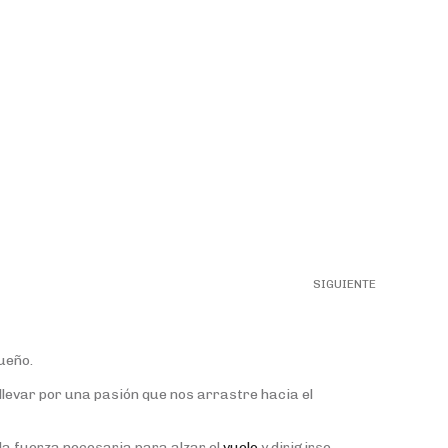
SIGUIENTE
ueño.
llevar por una pasión que nos arrastre hacia el
la fuerza necesaria para alzar el
vuelo
y dirigirse